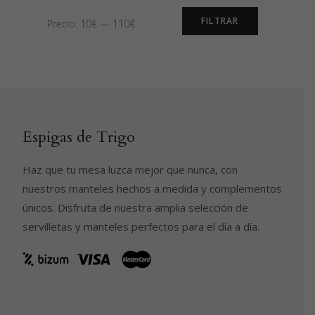
Precio
Precio
FILTRAR
Precio:
10€
—
110€
mínimo
máximo
Espigas de Trigo
Haz que tu mesa luzca mejor que nunca, con
nuestros manteles hechos a medida y complementos
únicos. Disfruta de nuestra amplia selección de
servilletas y manteles perfectos para el día a día.