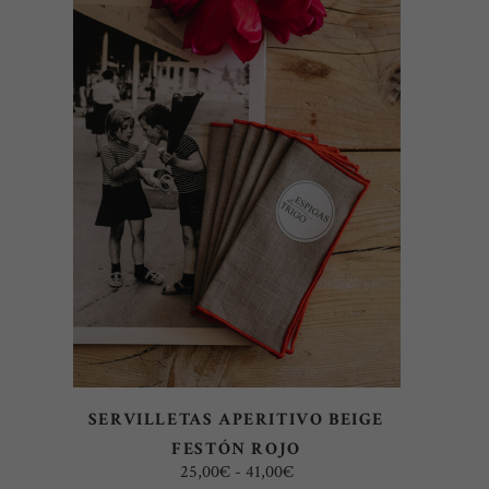
Este
SELECCIONAR OPCIONES
producto
tiene
múltiples
variantes.
Las
opciones
se
pueden
elegir
SERVILLETAS APERITIVO BEIGE
en
FESTÓN ROJO
la
Rango
25,00
€
-
41,00
€
página
de