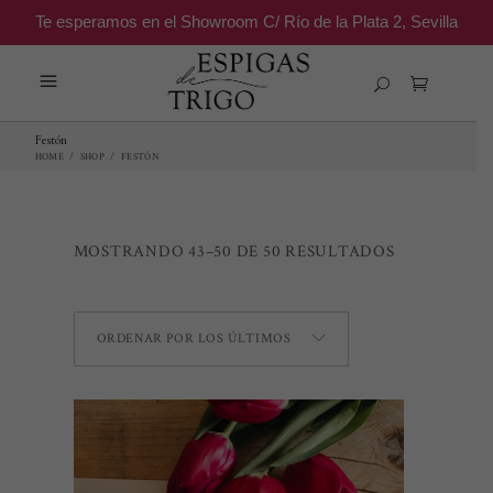
Te esperamos en el Showroom C/ Río de la Plata 2, Sevilla
Festón
HOME
/
SHOP
/
FESTÓN
ORDENADO
MOSTRANDO 43–50 DE 50 RESULTADOS
POR
ORDENAR POR LOS ÚLTIMOS
LOS
ÚLTIMOS