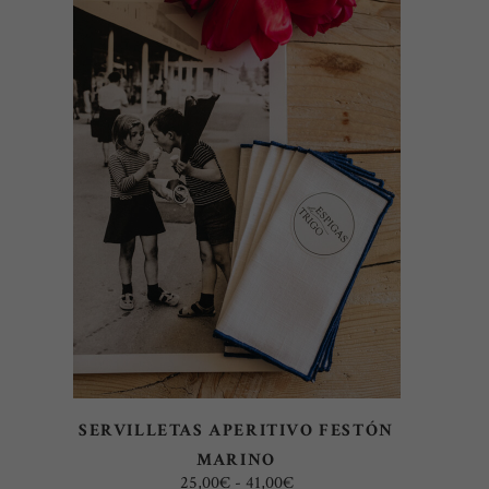
Este
SELECCIONAR OPCIONES
producto
tiene
múltiples
variantes.
Las
opciones
se
pueden
elegir
SERVILLETAS APERITIVO FESTÓN
en
MARINO
la
Rango
25,00
€
-
41,00
€