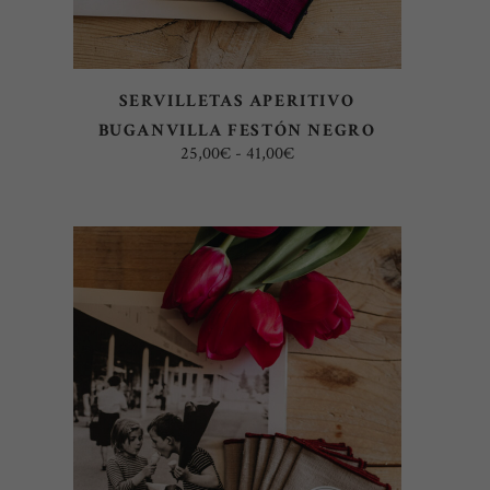
se
pueden
elegir
SERVILLETAS APERITIVO
en
BUGANVILLA FESTÓN NEGRO
la
Rango
25,00
€
-
41,00
€
página
de
precios:
de
desde
25,00€
producto
hasta
41,00€
Este
SELECCIONAR OPCIONES