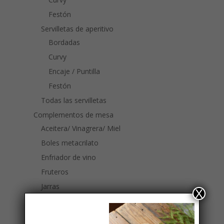
Festón
Servilletas de aperitivo
Bordadas
Curvy
Encaje / Puntilla
Festón
Todas las servilletas
Complementos de mesa
Aceitera/ Vinagrera/ Miel
Boles metacrilato
Enfriador de vino
Fruteros
Jarras
X
Jarras de cristal
Jarras de metacrilato