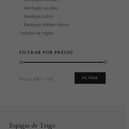
Bandejas Lacadas
Bandejas Latón
Bandejas William Morris
Tarjetas de regalo
FILTRAR POR PRECIO
Precio
Precio
FILTRAR
Precio:
30€
—
70€
mínimo
máximo
Espigas de Trigo