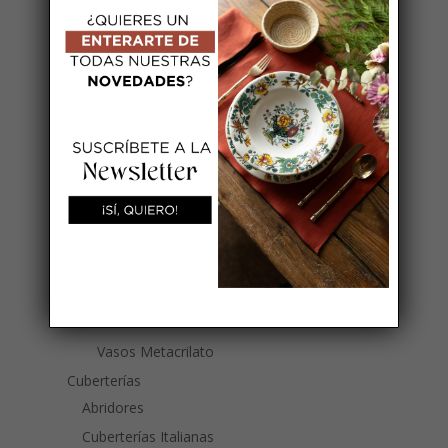
jarras grandes (1,6L)
Jarras pequeñas
Lecheras
Mantequilleras
Paneras/Platitos de Pan
Posavasos
Sal Pimenteros
Sal Pimenteros animales
Molinillos
Termos
Vasos
Cristal
Vasos Metacrilato
Cuberterías
Abridores
Cuberterías Italianas