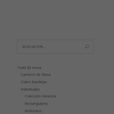
página
desde
30,00€
de
hasta
68,00€
producto
Search
for:
Textil de mesa
Caminos de Mesa
Cubre Bandejas
Individuales
Colección Herencia
Rectangulares
Redondos