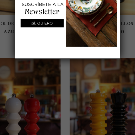
CK DE MOLINILLOS L
PACK DE MOLINILLOS
AZUL/BLANCO
GRIS/NEGRO
79,90
€
79,90
€
AÑADIR AL CARRITO
AÑADIR AL CARRITO