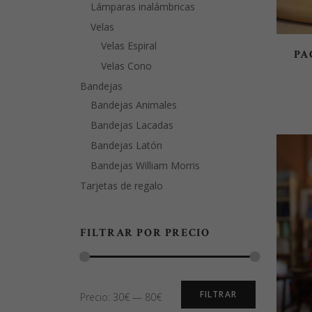
Lámparas inalámbricas
Velas
Velas Espiral
PA
Velas Cono
Bandejas
Bandejas Animales
Bandejas Lacadas
Bandejas Latón
Bandejas William Morris
Tarjetas de regalo
FILTRAR POR PRECIO
Precio
Precio
FILTRAR
Precio:
30€
—
80€
mínimo
máximo