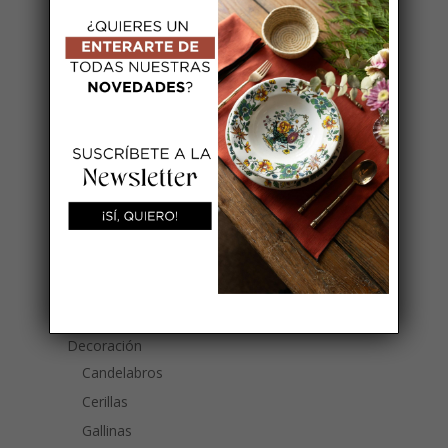
Termos
Vasos
Cristal
Vasos Metacrilato
Cuberterías
Abridores
Cuberterías Italianas
Cuberterías Francesas
Cubiertos de Aperitivo
Cubiertos de Servir
Cuchillos de Untar
Palillos
Decoración
Candelabros
Cerillas
Gallinas