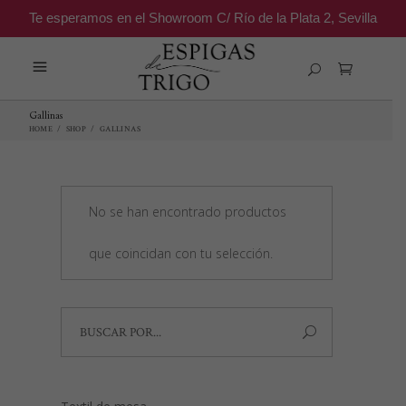
Te esperamos en el Showroom C/ Río de la Plata 2, Sevilla
Gallinas
HOME
/
SHOP
/
GALLINAS
No se han encontrado productos
que coincidan con tu selección.
Search
for: