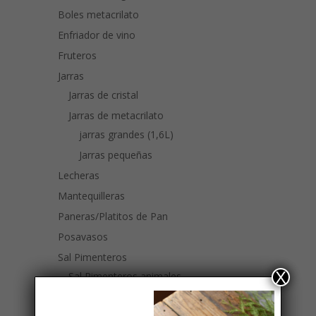
Boles metacrilato
Enfriador de vino
Fruteros
Jarras
Jarras de cristal
Jarras de metacrilato
jarras grandes (1,6L)
Jarras pequeñas
Lecheras
Mantequilleras
Paneras/Platitos de Pan
Posavasos
Sal Pimenteros
X
Sal Pimenteros animales
Molinillos