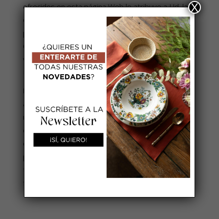
X
ofrecidos en esta página Web le atribuye a Ud. la
condición de Usuario y supone su aceptación
plena y sin reservas de todas y cada una de las
Condiciones Generales y, en su caso, Particulares
vigentes en el momento en que Ud. como
Usuario acceda a la página Web.
Espigas de Trigo
se reserva el derecho a
ampliar y modificar unilateralmente, en cualquier
momento y sin previo aviso, la presentación,
configuración y contenidos de la página Web, así
como suspender temporalmente la
presentación, configuración, especificaciones
técnicas y servicios del sitio web, de la misma
forma.