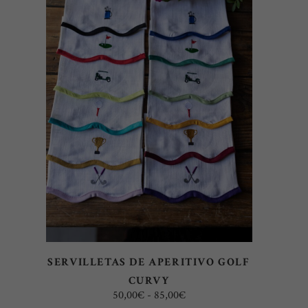
Este
SELECCIONAR OPCIONES
producto
tiene
múltiples
variantes.
Las
opciones
se
pueden
elegir
SERVILLETAS DE APERITIVO GOLF
en
CURVY
la
Rango
50,00
€
-
85,00
€
página
de