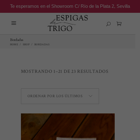
Te esperamos en el Showroom C/ Río de la Plata 2, Sevilla
Bordadas
HOME
/
SHOP
/
BORDADAS
ORDENADO
MOSTRANDO 1–21 DE 23 RESULTADOS
POR
ORDENAR POR LOS ÚLTIMOS
LOS
ÚLTIMOS