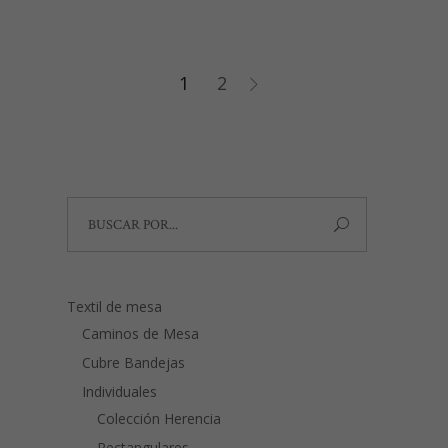
precios:
de
desde
50,00€
producto
hasta
85,00€
1
2
Search
for:
Textil de mesa
Caminos de Mesa
Cubre Bandejas
Individuales
Colección Herencia
Rectangulares