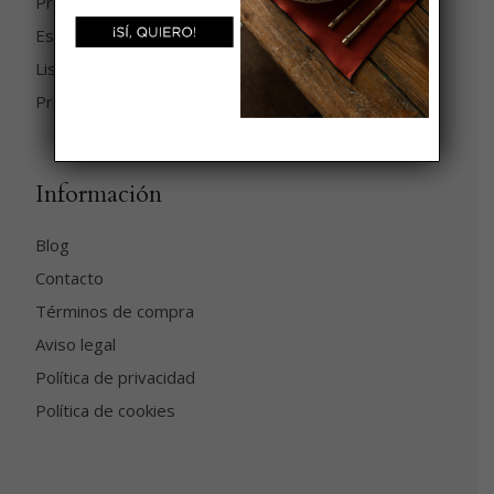
Preguntas frecuentes
Estado del pedido
Lista de Bodas
Prensa
Información
Blog
Contacto
Términos de compra
Aviso legal
Política de privacidad
Política de cookies