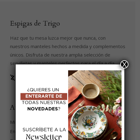
Espigas de Trigo
Haz que tu mesa luzca mejor que nunca, con
nuestros manteles hechos a medida y complementos
únicos. Disfruta de nuestra amplia selección de
servilletas y manteles perfectos para el día a día.
X
Ayuda
Mi cuenta
Envíos y devoluciones