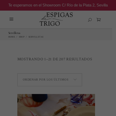
Te esperamos en el Showroom C/ Río de la Plata 2, Sevilla
Servilletas
HOME
/
SHOP
/
SERVILLETAS
ORDENADO
MOSTRANDO 1–21 DE 207 RESULTADOS
POR
ORDENAR POR LOS ÚLTIMOS
LOS
ÚLTIMOS