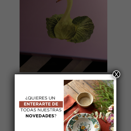
AÑADIR AL CARRITO
X
BANDEJA CISNE
59,00
€