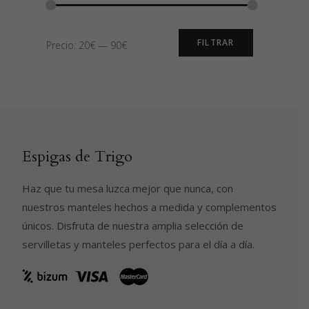
Precio
Precio
FILTRAR
Precio:
20€
—
90€
mínimo
máximo
Espigas de Trigo
Haz que tu mesa luzca mejor que nunca, con
nuestros manteles hechos a medida y complementos
únicos. Disfruta de nuestra amplia selección de
servilletas y manteles perfectos para el día a día.