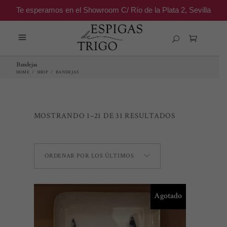
Te esperamos en el Showroom C/ Río de la Plata 2, Sevilla
Bandejas
HOME
/
SHOP
/
BANDEJAS
ORDENADO
MOSTRANDO 1–21 DE 31 RESULTADOS
POR
ORDENAR POR LOS ÚLTIMOS
LOS
ÚLTIMOS
Agotado