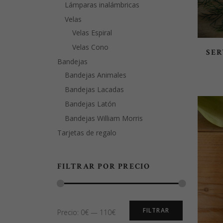
Lámparas inalámbricas
Velas
Velas Espiral
Velas Cono
SER
Bandejas
Bandejas Animales
Bandejas Lacadas
Bandejas Latón
Bandejas William Morris
Tarjetas de regalo
FILTRAR POR PRECIO
Precio
Precio
FILTRAR
Precio:
0€
—
110€
mínimo
máximo