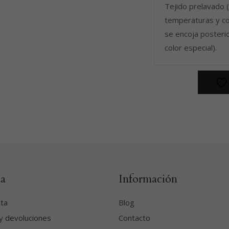
Tejido prelavado (
temperaturas y co
se encoja posteri
color especial).
a
Información
nta
Blog
y devoluciones
Contacto