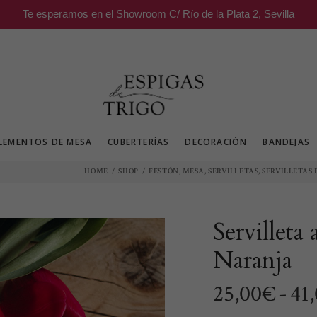
Te esperamos en el Showroom C/ Río de la Plata 2, Sevilla
LEMENTOS DE MESA
CUBERTERÍAS
DECORACIÓN
BANDEJAS
,
,
,
HOME
/
SHOP
/
FESTÓN
MESA
SERVILLETAS
SERVILLETAS 
Servilleta
Naranja
25,00
€
-
41