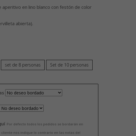
precios:
 aperitivo en lino blanco con festón de color
desde
illeta abierta).
25,00€
hasta
41,00€
set de 8 personas
Set de 10 personas
as
quí
Por defecto todos los pedidos se bordarán en
cliente nos indique lo contrario en las notas del