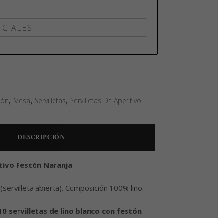
tón
,
Mesa
,
Servilletas
,
Servilletas De Aperitivo
DESCRIPCIÓN
itivo Festón Naranja
ervilleta abierta). Composición 100% lino.
10 servilletas de lino blanco con festón