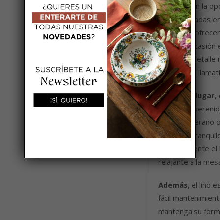
naranja
son la opc
Confeccionadas e
servilletas ofrece
cualquier ocasión 
aporta un detalle
suave pero llamati
En primer lugar
,
frescura y sereni
cenas de verano o
ambiente tranquil
perfectamente el l
relajante a la mesa
Además
, el lino 
fácil mantenimient
mantenga su forma