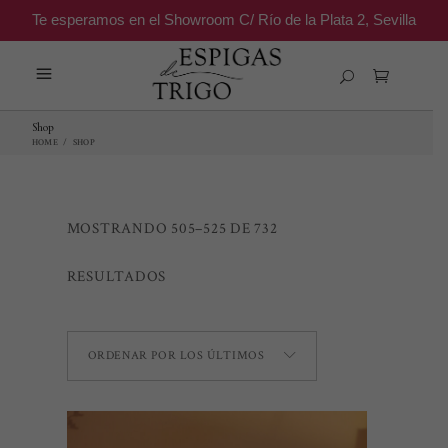
Te esperamos en el Showroom C/ Río de la Plata 2, Sevilla
Shop
HOME
/
SHOP
MOSTRANDO 505–525 DE 732
ORDENADO
RESULTADOS
POR
ORDENAR POR LOS ÚLTIMOS
LOS
ÚLTIMOS