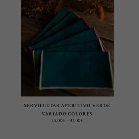
Este
SELECCIONAR OPCIONES
producto
tiene
múltiples
variantes.
Las
opciones
se
pueden
elegir
SERVILLETAS APERITIVO VERDE
en
VARIADO COLORES
la
Rango
25,00
€
-
41,00
€
página
de
precios:
de
desde