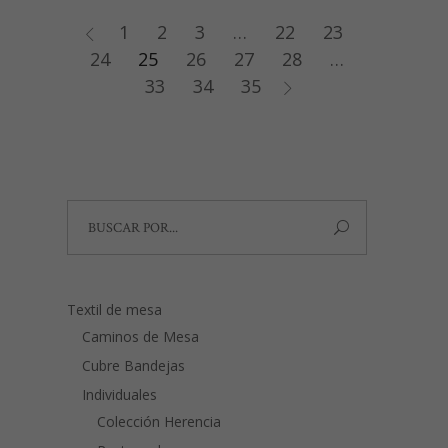
hasta
41,00€
1
2
3
…
22
23
24
25
26
27
28
…
33
34
35
Search
for:
Textil de mesa
Caminos de Mesa
Cubre Bandejas
Individuales
Colección Herencia