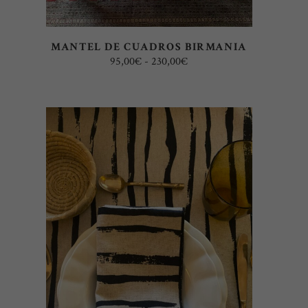
pueden
elegir
MANTEL DE CUADROS BIRMANIA
en
Rango
95,00
€
-
230,00
€
la
de
precios:
página
desde
95,00€
de
hasta
230,00€
producto
SELECT OPTIONS