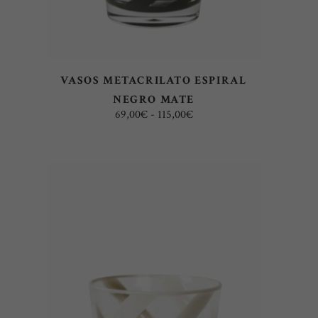
opciones
se
pueden
elegir
VASOS METACRILATO ESPIRAL
en
NEGRO MATE
la
Rango
69,00
€
-
115,00
€
página
de
precios:
de
desde
69,00€
producto
hasta
115,00€
Este