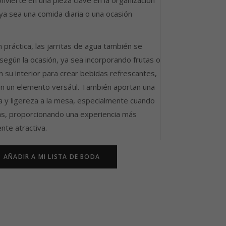
convierte en una pieza clave en la organización
ya sea una comida diaria o una ocasión
práctica, las jarritas de agua también se
según la ocasión, ya sea incorporando frutas o
 su interior para crear bebidas refrescantes,
en un elemento versátil. También aportan una
a y ligereza a la mesa, especialmente cuando
ías, proporcionando una experiencia más
nte atractiva.
AÑADIR A MI LISTA DE BODA