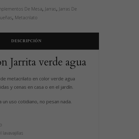
plementos De Mesa
,
Jarras
,
Jarras De
queñas
,
Metacrilato
DESCRIPCIÓN
n Jarrita verde agua
 de metacrilato en color verde agua
das y cenas en casa o en el jardín.
 un uso cotidiano, no pesan nada.
to
 lavavajillas