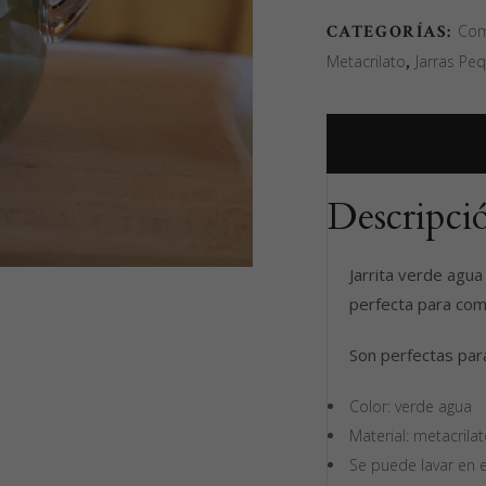
metacrilato
verde
CATEGORÍAS:
Com
agua
Metacrilato
,
Jarras Pe
quantity
Descripció
Jarrita verde agua
perfecta para comi
Son perfectas para
Color: verde agua
Material: metacrila
Se puede lavar en el