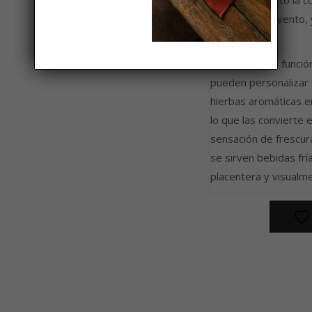
una botella. Esto la 
de cualquier evento, 
especial.
Además de su función 
pueden personalizar 
hierbas aromáticas en
lo que las convierte 
sensación de frescur
se sirven bebidas fr
placentera y visualme