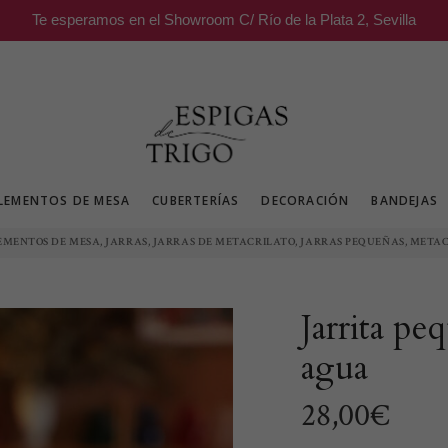
Te esperamos en el Showroom C/ Río de la Plata 2, Sevilla
LEMENTOS DE MESA
CUBERTERÍAS
DECORACIÓN
BANDEJAS
,
,
,
,
EMENTOS DE MESA
JARRAS
JARRAS DE METACRILATO
JARRAS PEQUEÑAS
METAC
Jarrita pe
agua
28,00
€