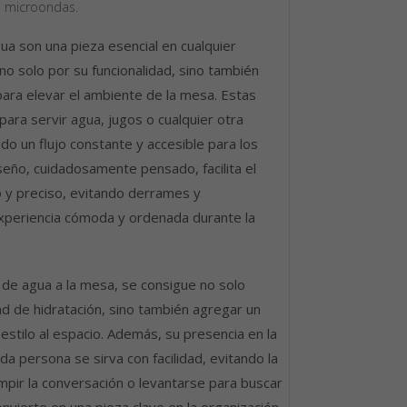
i microondas.
gua son una pieza esencial en cualquier
no solo por su funcionalidad, sino también
para elevar el ambiente de la mesa. Estas
n para servir agua, jugos o cualquier otra
o un flujo constante y accesible para los
seño, cuidadosamente pensado, facilita el
o y preciso, evitando derrames y
periencia cómoda y ordenada durante la
a de agua a la mesa, se consigue no solo
ad de hidratación, sino también agregar un
estilo al espacio. Además, su presencia en la
 persona se sirva con facilidad, evitando la
mpir la conversación o levantarse para buscar