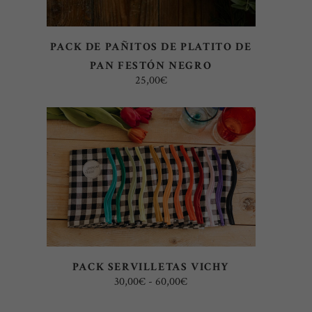
PACK DE PAÑITOS DE PLATITO DE
PAN FESTÓN NEGRO
25,00
€
Este
SELECT OPTIONS
producto
tiene
múltiples
variantes.
Las
PACK SERVILLETAS VICHY
Rango
30,00
€
-
60,00
€
opciones
de
se
precios: