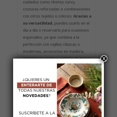
cuidados como ribetes curvy,
costuras reforzadas o combinaciones
con otros tejidos o colores.
Gracias a
su versatilidad
, puedes usarlo en el
día a día o reservarlo para ocasiones
especiales, ya que combina a la
perfección con vajillas clásicas o
modernas, accesorios en madera,
X
cerámica o cristal, y centros de mesa
naturales o minimalistas.
AÑADIR A MI LISTA DE BODA