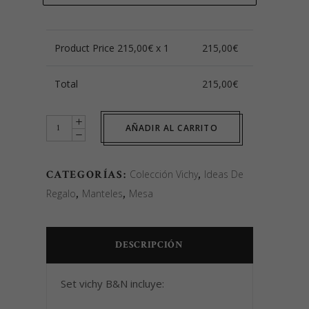
Product Price
215,00
€ x 1
215,00
€
Total
215,00
€
Set
AÑADIR AL CARRITO
Vichy
B&N
CATEGORÍAS:
Colección Vichy
,
Ideas De
quantity
Regalo
,
Manteles
,
Mesa
DESCRIPCIÓN
Set vichy B&N incluye: