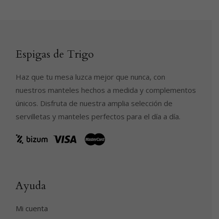
desde
pueden
30,00€
hasta
elegir
60,00€
en
la
Espigas de Trigo
página
de
Haz que tu mesa luzca mejor que nunca, con
producto
nuestros manteles hechos a medida y complementos
únicos. Disfruta de nuestra amplia selección de
servilletas y manteles perfectos para el día a día.
Ayuda
Mi cuenta