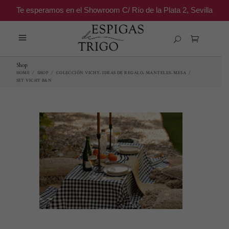
Te esperamos en el Showroom C/ Río de la Plata 2, Sevilla
Shop
,
,
,
HOME
/
SHOP
/
COLECCIÓN VICHY
IDEAS DE REGALO
MANTELES
MESA
/
SET VICHY B&N