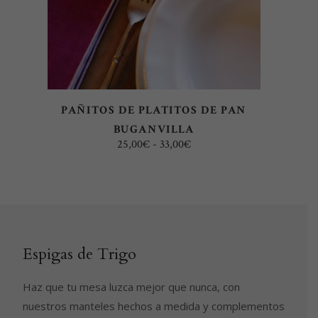
variantes.
Las
opciones
se
pueden
elegir
PAÑITOS DE PLATITOS DE PAN
en
BUGANVILLA
la
Rango
25,00
€
-
33,00
€
página
de
precios:
de
desde
25,00€
producto
hasta
33,00€
Espigas de Trigo
Haz que tu mesa luzca mejor que nunca, con
nuestros manteles hechos a medida y complementos