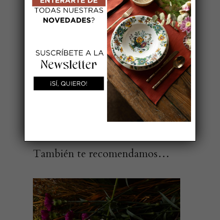
y miden 35*45 cm, las servilletas
miden 45*45 cm.
Puedes bordarlo, seleccionado la
opción de «Servicio de bordado».
AÑADIR A MI LISTA DE BODA
También te recomendamos…