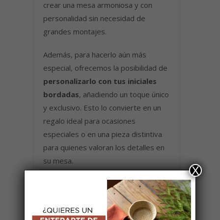
crear una mesa armoniosa y con
personalidad sin necesidad de
grandes montajes.
Además, para hacerlo aún más
especial, ofrecemos la posibilidad de
personalizarlo con tus iniciales
bordadas
, añadiendo un toque único
y exclusivo. Esto lo convierte en un
regalo ideal para ocasiones
especiales o en una pieza distintiva
para quienes valoran los detalles en
su mesa.
X
Set de individuales y servilletas en
lino buganvilla con curvy negro. Los
individuales tienen forma rectangular