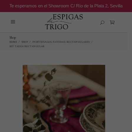
Te esperamos en el Showroom C/ Río de la Plata 2, Sevilla
Shop
,
,
HOME
/
SHOP
/
INDIVIDUALES
NAVIDAD
RECTANGULARES
/
SET TADEA RECTANGULAR