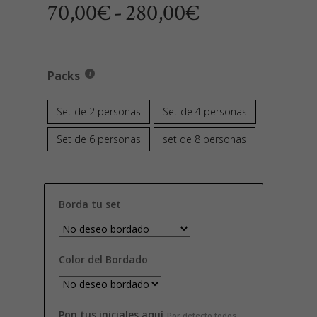
Rango
70,00
€
-
280,00
€
de
precios:
desde
Packs
70,00€
Set de 2 personas
Set de 4 personas
hasta
Set de 6 personas
set de 8 personas
280,00€
Borda tu set
Color del Bordado
Pon tus iniciales aquí
Por defecto todos