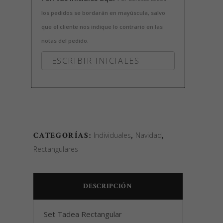
los pedidos se bordarán en mayúscula, salvo
que el cliente nos indique lo contrario en las
notas del pedido.
CATEGORÍAS:
Individuales
,
Navidad
,
Rectangulares
DESCRIPCIÓN
Set Tadea Rectangular