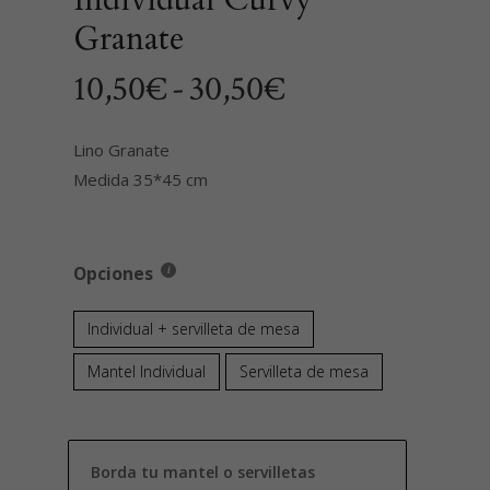
Granate
Rango
10,50
€
-
30,50
€
de
precios:
Lino Granate
Medida 35*45 cm
desde
10,50€
hasta
Opciones
30,50€
Individual + servilleta de mesa
Mantel Individual
Servilleta de mesa
Borda tu mantel o servilletas