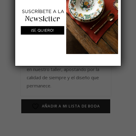
No usar lejía
No secar en secadora
Planchar a temperatura alta
Cada pieza se confecciona con mimo
en nuestro taller, apostando por la
calidad de siempre y el diseño que
permanece.
AÑADIR A MI LISTA DE BODA