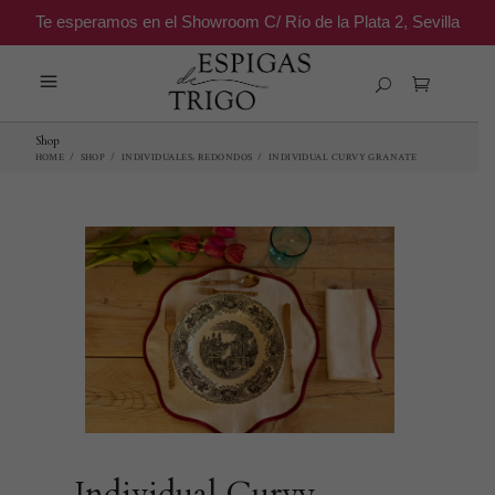
Te esperamos en el Showroom C/ Río de la Plata 2, Sevilla
Shop
,
HOME
/
SHOP
/
INDIVIDUALES
REDONDOS
/
INDIVIDUAL CURVY GRANATE
Individual Curvy