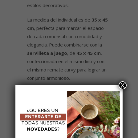
estilos decorativos.
La medida del individual es de
35 x 45
cm
, perfecta para marcar el espacio
de cada comensal con comodidad y
elegancia. Puede combinarse con la
servilleta a juego
, de
45 x 45 cm
,
confeccionada en el mismo lino y con
el mismo remate curvy para lograr un
conjunto armonioso.
X
Instrucciones de lavado
:
Lavar a máquina máximo a 40 °C