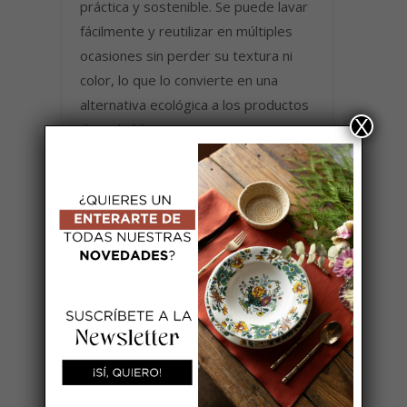
práctica y sostenible. Se puede lavar
fácilmente y reutilizar en múltiples
ocasiones sin perder su textura ni
color, lo que lo convierte en una
alternativa ecológica a los productos
X
desechables.
Aporta un toque de distinción y
frescura a tu mesa con el
Mantel lino
hueso puntilla
, una opción elegante,
funcional y llena de estilo para realzar
cualquier comida o celebración.
El
mantel lino hueso
va
confeccionado a medida con acabado
en encaje.
Se puede lavar en lavadora, no usar