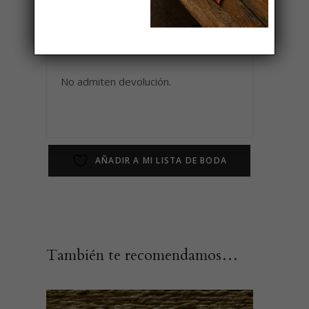
blanqueante.
Podemos bordar tu mantel.
No admiten devolución.
AÑADIR A MI LISTA DE BODA
También te recomendamos…