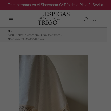
Te esperamos en el Showroom C/ Río de la Plata 2, Sevilla
Shop
,
HOME
/
SHOP
/
COLECCIÓN LINO
MANTELES
/
MANTEL LINO HUESO PUNTILLA