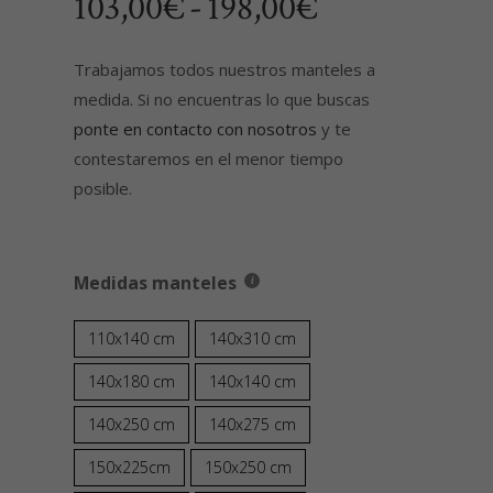
Rango
103,00
€
-
198,00
€
de
precios:
Trabajamos todos nuestros manteles a
medida. Si no encuentras lo que buscas
desde
ponte en contacto con nosotros
y te
103,00€
contestaremos en el menor tiempo
hasta
posible.
198,00€
Medidas manteles
110x140 cm
140x310 cm
140x180 cm
140x140 cm
140x250 cm
140x275 cm
150x225cm
150x250 cm