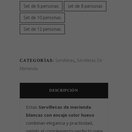
30,00€
Set de 6 personas
set de 8 personas
hasta
Set de 10 personas
60,00€
Set de 12 personas
CATEGORÍAS:
Servilletas
,
Servilletas De
Merienda
DESCRIPCIÓN
Estas
Servilletas de merienda
blancas con encaje color hueso
combinan elegancia y practicidad,
siendo el complemento perfecto para