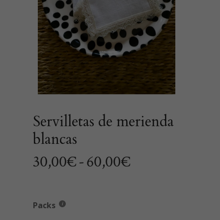
Servilletas de merienda
blancas
Rango
30,00
€
-
60,00
€
de
precios:
desde
Packs