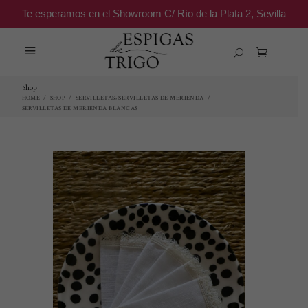
Te esperamos en el Showroom C/ Río de la Plata 2, Sevilla
Shop
,
HOME
/
SHOP
/
SERVILLETAS
SERVILLETAS DE MERIENDA
/
SERVILLETAS DE MERIENDA BLANCAS