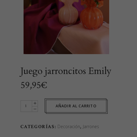
Juego jarroncitos Emily
59,95
€
Juego
AÑADIR AL CARRITO
jarroncitos
Emily
CATEGORÍAS:
Decoración
,
Jarrones
quantity