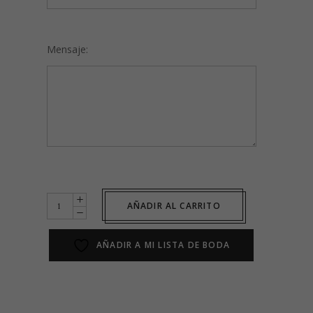
Mensaje:
Tarjeta
AÑADIR AL CARRITO
de
regalo
AÑADIR A MI LISTA DE BODA
quantity