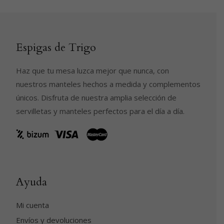
16,95€
producto
hasta
50,00€
Espigas de Trigo
Haz que tu mesa luzca mejor que nunca, con
nuestros manteles hechos a medida y complementos
únicos. Disfruta de nuestra amplia selección de
servilletas y manteles perfectos para el día a día.
Ayuda
Mi cuenta
Envíos y devoluciones