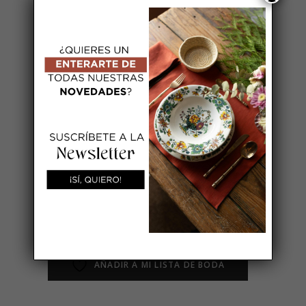
regalo ideal para ocasiones
especiales o en una pieza distintiva
para quienes valoran los detalles en
su mesa.
Set de individuales y servilletas en
lino verde con curvy naranja. Los
individuales tienen forma rectangular
y miden 35*45 cm , las servilletas
miden 45*45 cm.
Puedes bordarlo, seleccionado la
opción de «Servicio de bordado».
AÑADIR A MI LISTA DE BODA