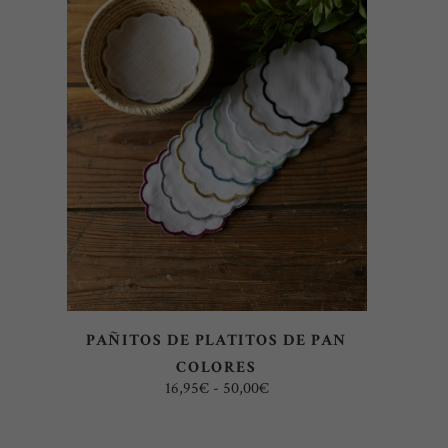
Este
SELECCIONAR OPCIONES
producto
tiene
múltiples
variantes.
Las
opciones
se
pueden
elegir
PAÑITOS DE PLATITOS DE PAN
en
COLORES
la
Rango
16,95
€
-
50,00
€
página
de
precios:
de
desde