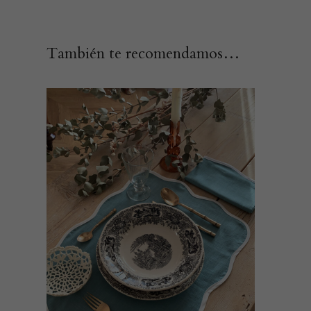
También te recomendamos…
Este
SELECCIONAR OPCIONES
producto
tiene
múltiples