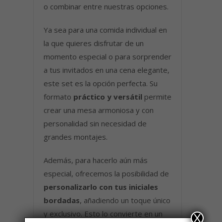
o combinar entre nuestras opciones.
Ya sea para una comida individual en
la que quieres disfrutar de un
momento especial o para sorprender
a tus invitados en una cena elegante,
este set es la opción perfecta. Su
formato
práctico y versátil
permite
crear una mesa armoniosa y con
personalidad sin necesidad de
grandes montajes.
Además, para hacerlo aún más
especial, ofrecemos la posibilidad de
personalizarlo con tus iniciales
bordadas
, añadiendo un toque único
y exclusivo. Esto lo convierte en un
X