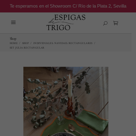
Te esperamos en el Showroom C/ Río de la Plata 2, Sevilla
Shop
,
,
HOME
/
SHOP
/
INDIVIDUALES
NAVIDAD
RECTANGULARES
/
SET JULIA RECTANGULAR