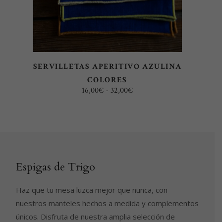
Las
opciones
se
pueden
elegir
SERVILLETAS APERITIVO AZULINA
en
COLORES
la
Rango
16,00
€
-
32,00
€
página
de
precios:
de
desde
16,00€
producto
hasta
32,00€
Espigas de Trigo
Haz que tu mesa luzca mejor que nunca, con
nuestros manteles hechos a medida y complementos
únicos. Disfruta de nuestra amplia selección de