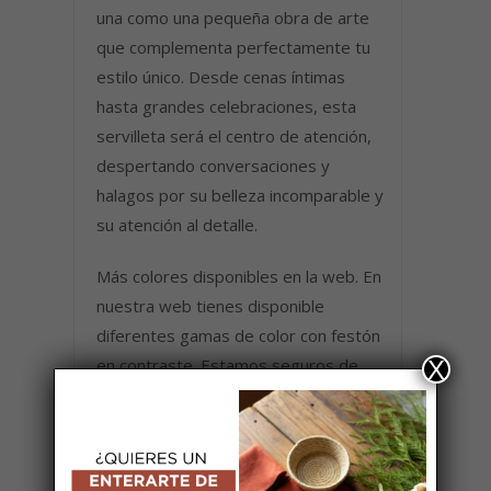
una como una pequeña obra de arte
que complementa perfectamente tu
estilo único. Desde cenas íntimas
hasta grandes celebraciones, esta
servilleta será el centro de atención,
despertando conversaciones y
halagos por su belleza incomparable y
su atención al detalle.
Más colores disponibles en la web. En
nuestra web tienes disponible
diferentes gamas de color con festón
en contraste. Estamos seguros de
X
que encontrarás la opción que buscas
y la que más se adecue a tu mesa.
Pack de 6 servilletas de aperitivo en