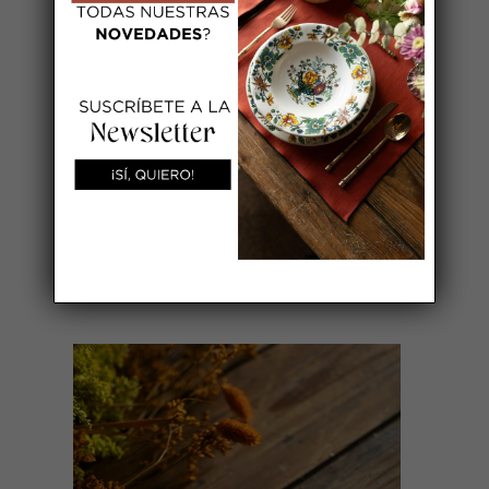
lino azulina con festón fucsia.
medida 15*15 cm ( Servilleta abierta).
AÑADIR A MI LISTA DE BODA
También te recomendamos…