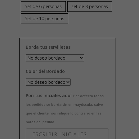
16,00€
Set de 6 personas
set de 8 personas
hasta
Set de 10 personas
32,00€
Borda tus servilletas
Color del Bordado
Pon tus iniciales aquí
Por defecto todos
los pedidos se bordarán en mayúscula, salvo
que el cliente nos indique lo contrario en las
notas del pedido.