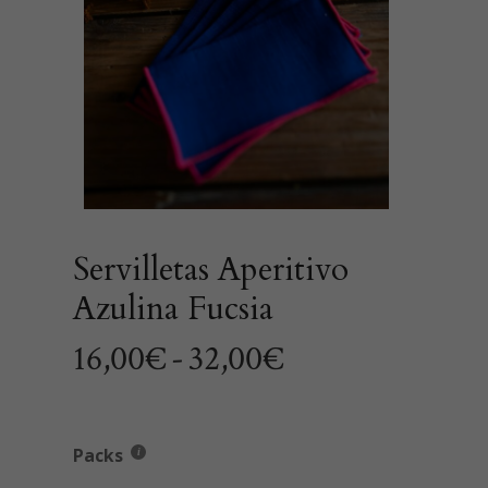
Servilletas Aperitivo
Azulina Fucsia
Rango
16,00
€
-
32,00
€
de
precios:
desde
Packs