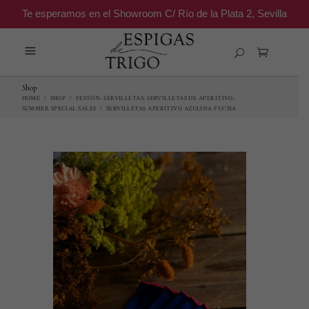
Te esperamos en el Showroom C/ Río de la Plata 2, Sevilla
Shop
,
,
,
HOME
/
SHOP
/
FESTÓN
SERVILLETAS
SERVILLETAS DE APERITIVO
SUMMER SPECIAL SALES
/
SERVILLETAS APERITIVO AZULINA FUCSIA