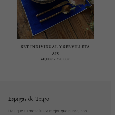
múltiples
variantes.
Las
opciones
se
pueden
elegir
SET INDIVIDUAL Y SERVILLETA
en
AIS
la
Rango
60,00
€
-
350,00
€
página
de
precios:
de
desde
60,00€
producto
hasta
350,00€
Espigas de Trigo
Haz que tu mesa luzca mejor que nunca, con