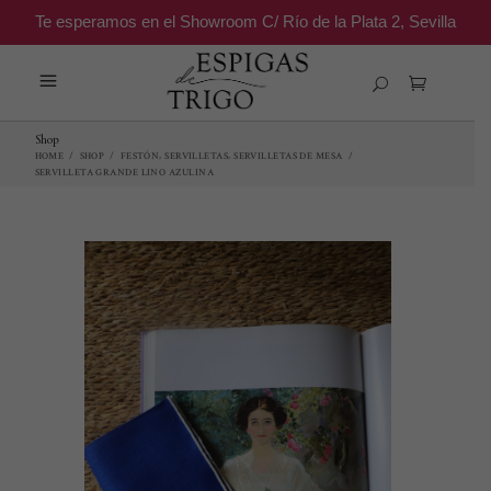
Te esperamos en el Showroom C/ Río de la Plata 2, Sevilla
Shop
,
,
HOME
/
SHOP
/
FESTÓN
SERVILLETAS
SERVILLETAS DE MESA
/
SERVILLETA GRANDE LINO AZULINA