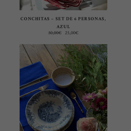
CONCHITAS – SET DE 6 PERSONAS,
AZUL
El
El
30,00
€
25,00
€
precio
precio
original
actual
era:
es:
30,00€.
25,00€.
Este
SELECCIONAR OPCIONES
producto
tiene