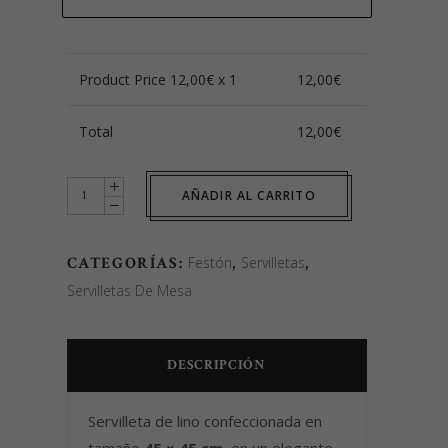
Product Price
12,00
€ x 1
12,00
€
Total
12,00
€
Servilleta
AÑADIR AL CARRITO
grande
lino
CATEGORÍAS:
Festón
,
Servilletas
,
azulina
Servilletas De Mesa
quantity
DESCRIPCIÓN
Servilleta de lino confeccionada en
tamaño
45 × 45 cm
, en un elegante