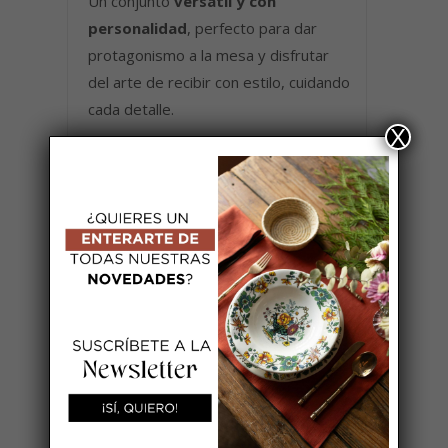
Un conjunto
versátil y con
personalidad
, perfecto para dar
protagonismo a la mesa y disfrutar
del arte de recibir con estilo, cuidando
cada detalle.
X
AÑADIR A MI LISTA DE BODA
También te recomendamos…
Agotado