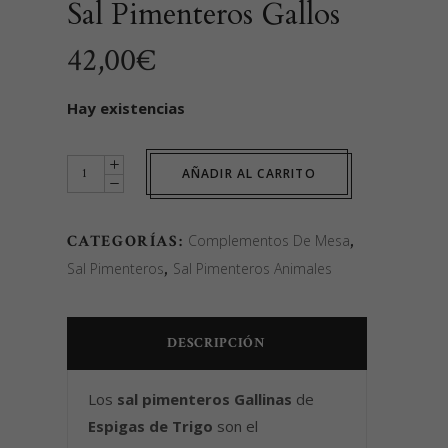
Sal Pimenteros Gallos
42,00
€
Hay existencias
Sal
AÑADIR AL CARRITO
Pimenteros
Gallos
CATEGORÍAS:
Complementos De Mesa
,
quantity
Sal Pimenteros
,
Sal Pimenteros Animales
DESCRIPCIÓN
Los
sal pimenteros Gallinas
de
Espigas de Trigo
son el