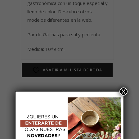
gastronómica con un toque especial y
lleno de color. Descubre otros
modelos diferentes en la web.
Par de Gallinas para sal y pimienta.
Medida: 10*9 cm.
AÑADIR A MI LISTA DE BODA
X
También te recomendamos…