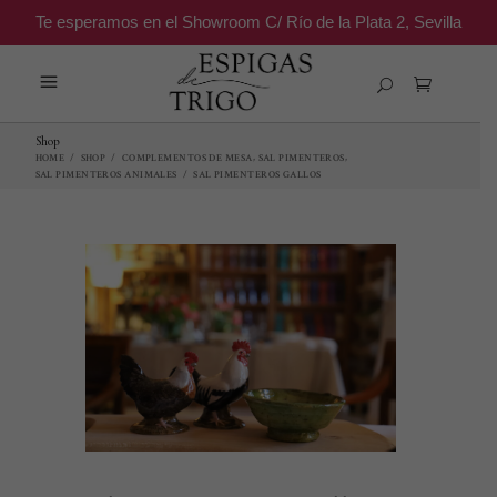
Te esperamos en el Showroom C/ Río de la Plata 2, Sevilla
Shop
,
,
HOME
/
SHOP
/
COMPLEMENTOS DE MESA
SAL PIMENTEROS
SAL PIMENTEROS ANIMALES
/
SAL PIMENTEROS GALLOS