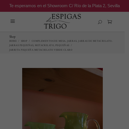
Te esperamos en el Showroom C/ Río de la Plata 2, Sevilla
Shop
,
,
,
HOME
/
SHOP
/
COMPLEMENTOS DE MESA
JARRAS
JARRAS DE METACRILATO
,
,
JARRAS PEQUEÑAS
METACRILATO
PEQUEÑAS
/
JARRITA PEQUEÑA METACRILATO VERDE CLARO