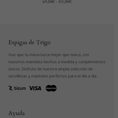
Rango
69,00
€
-
115,00
€
página
de
precios:
de
desde
69,00€
producto
hasta
115,00€
Espigas de Trigo
Haz que tu mesa luzca mejor que nunca, con
nuestros manteles hechos a medida y complementos
únicos. Disfruta de nuestra amplia selección de
servilletas y manteles perfectos para el día a día.
Ayuda