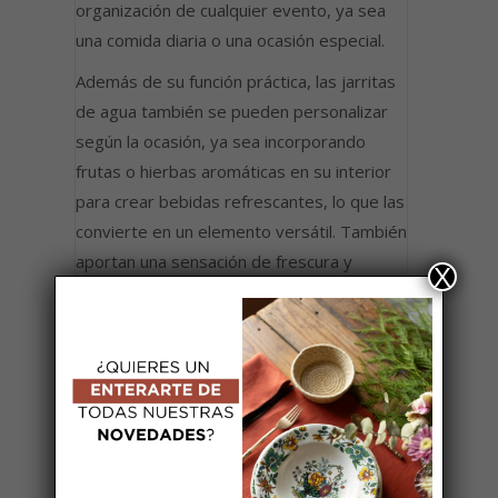
organización de cualquier evento, ya sea
una comida diaria o una ocasión especial.
Además de su función práctica, las jarritas
de agua también se pueden personalizar
según la ocasión, ya sea incorporando
frutas o hierbas aromáticas en su interior
para crear bebidas refrescantes, lo que las
convierte en un elemento versátil. También
aportan una sensación de frescura y
X
ligereza a la mesa, especialmente cuando
se sirven bebidas frías, proporcionando
una experiencia más placentera y
visualmente atractiva.
AÑADIR A MI LISTA DE BODA