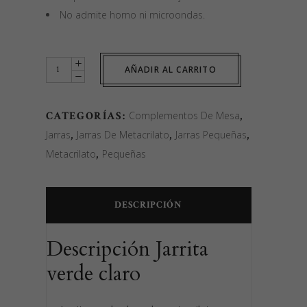
No admite horno ni microondas.
Jarrita
AÑADIR AL CARRITO
pequeña
metacrilato
CATEGORÍAS:
Complementos De Mesa
,
verde
Jarras
,
Jarras De Metacrilato
,
Jarras Pequeñas
,
claro
Metacrilato
,
Pequeñas
quantity
DESCRIPCIÓN
Descripción Jarrita
verde claro