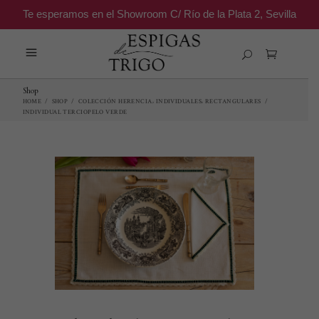
Te esperamos en el Showroom C/ Río de la Plata 2, Sevilla
Shop
,
,
HOME
/
SHOP
/
COLECCIÓN HERENCIA
INDIVIDUALES
RECTANGULARES
/
INDIVIDUAL TERCIOPELO VERDE