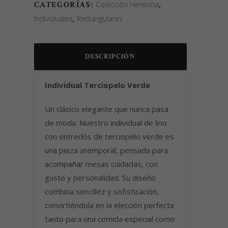
CATEGORÍAS:
Colección Herencia
,
quantity
Individuales
,
Rectangulares
DESCRIPCIÓN
Individual Terciopelo Verde
Un clásico elegante que nunca pasa
de moda. Nuestro individual de lino
con entredós de terciopelo verde es
una pieza atemporal, pensada para
acompañar mesas cuidadas, con
gusto y personalidad. Su diseño
combina sencillez y sofisticación,
convirtiéndola en la elección perfecta
tanto para una comida especial como