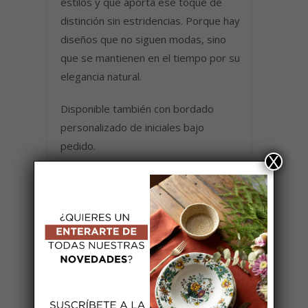
estilos y que aporta ese toque de
distinción sin estridencias. Porque hay
diseños que no siguen modas, sino
que se mantienen en el tiempo por su
elegancia natural.
Disponible también con bordado
personalizado de iniciales bajo
pedido.
X
Composición y tamaño
Individual de lino categoría superior
de color hueso con acabado en encaje
y terciopelo verde.
Instrucciones de lavado y cuidado