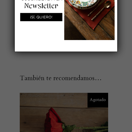
Lavar máximo a 40º. No blanquear, no
usar secadora y planchar a
temperatura alta.
AÑADIR A MI LISTA DE BODA
También te recomendamos…
Agotado