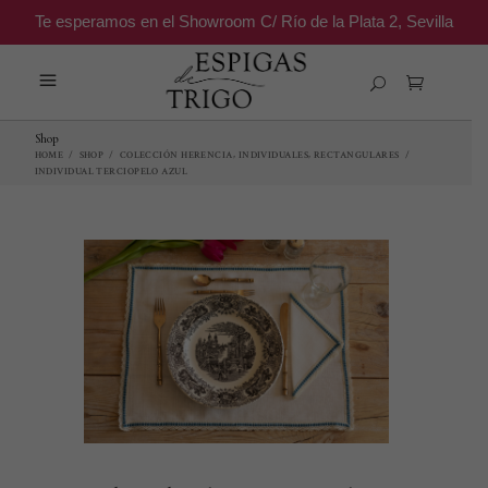
Te esperamos en el Showroom C/ Río de la Plata 2, Sevilla
Shop
,
,
HOME
/
SHOP
/
COLECCIÓN HERENCIA
INDIVIDUALES
RECTANGULARES
/
INDIVIDUAL TERCIOPELO AZUL