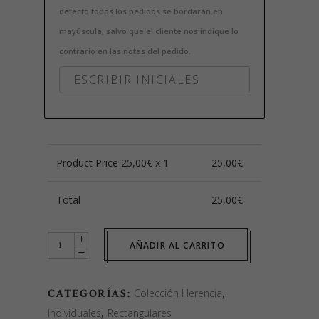
defecto todos los pedidos se bordarán en
mayúscula, salvo que el cliente nos indique lo
contrario en las notas del pedido.
Product Price
25,00
€ x 1
25,00
€
Total
25,00
€
Individual
AÑADIR AL CARRITO
Terciopelo
Azul
CATEGORÍAS:
Colección Herencia
,
quantity
Individuales
,
Rectangulares