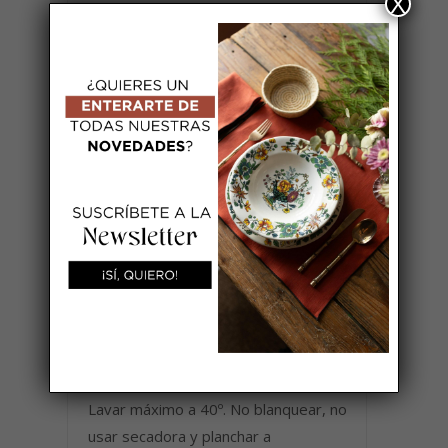
X
diseños que no siguen modas, sino
que se mantienen en el tiempo por su
elegancia natural.
Disponible también con bordado
personalizado de iniciales bajo
pedido.
Composición y tamaño
Individual de lino categoría superior
de color hueso con acabado en encaje
y terciopelo azul.
Instrucciones de lavado y cuidado
Lavar máximo a 40º. No blanquear, no
usar secadora y planchar a